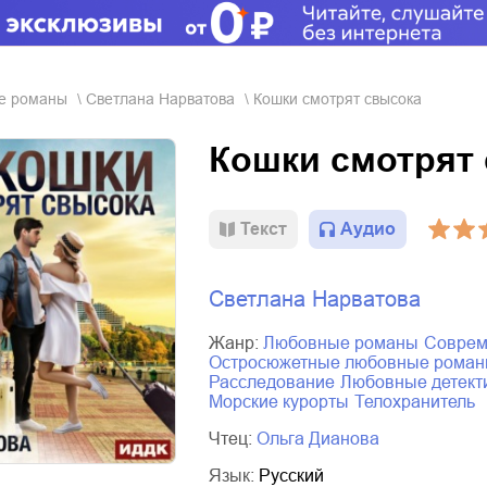
ые романы
Светлана Нарватова
Кошки смотрят свысока
Кошки смотрят
Текст
Аудио
Светлана Нарватова
Жанр:
любовные романы
совре
остросюжетные любовные рома
расследование
любовные детек
морские курорты
телохранитель
Чтец:
Ольга Дианова
Язык:
Русский