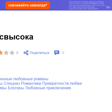
 свысока
Поделиться
3
0
менные любовные романы
ны
спецназ
романтика
превратности любви
тивы
блогеры
любовные приключения