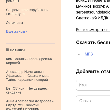
вояку. И терпеть 
романы
мужиков вокруг. А
современная зарубежная
serpentsoundstudi
литература
Светлана© ИДДК
детективы
Кошки смотрят св
Еще жанры
Скачать бесп
Новинки
MP3
Ким Сониль - Кровь Древних
Королей
Добавить от
Александр Николаевич
Афанасьев - Сказка и миф.
Тайны народных поверий
Бет О'Лири - Неудавшееся
свидание
Анна Алексеевна Федорова -
Отряд 731. Забытый
азиатский Освенцим