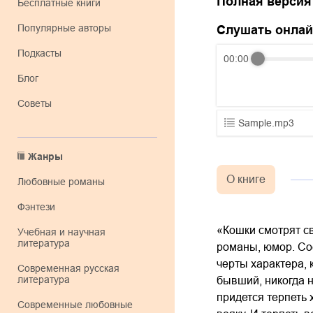
Полная версия
Бесплатные книги
Популярные авторы
Слушать онла
Подкасты
00:00
Блог
Советы
Sample.mp3
01.mp3
Жанры
02.mp3
О книге
любовные романы
03.mp3
фэнтези
«Кошки смотрят с
учебная и научная
литература
романы, юмор. Со
черты характера,
современная русская
литература
бывший, никогда 
придется терпеть 
современные любовные