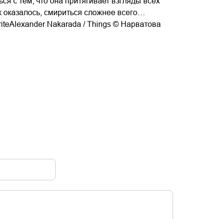
ься с тем, что она притягивает взгляды всех
как оказалось, смириться сложнее всего…
riteAlexander Nakarada / Things © Нарватова