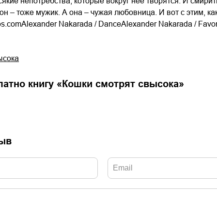
всякие непотребства, которые вокруг нее творятся. И смирит
 он – тоже мужик. А она – чужая любовница. И вот с этим, 
os.comAlexander Nakarada / DanceAlexander Nakarada / Favo
ысока
латно книгу «
Кошки смотрят свысока
»
зыв