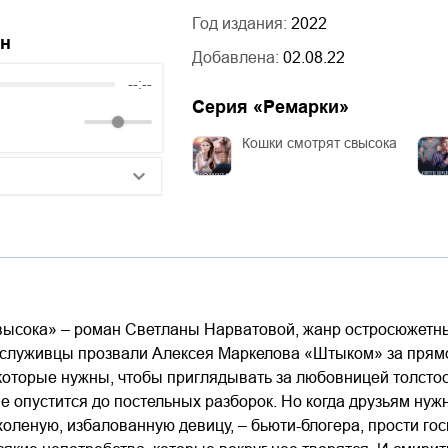
Год издания:
2022
йн
Добавлена:
02.08.22
--:--
Серия «
Ремарки
»
Кошки смотрят свысока
25:10
20:50
14:00
высока» – роман Светланы Нарватовой, жанр остросюжет
служивцы прозвали Алексея Маркелова «Штыком» за прямот
 которые нужны, чтобы приглядывать за любовницей толсто
не опустится до постельных разборок. Но когда друзьям ну
холеную, избалованную девицу, – бьюти-блогера, прости гос