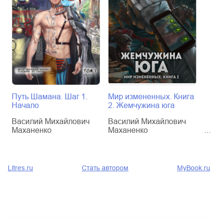
Путь Шамана. Шаг 1.
Мир измененных. Книга
Зак
Начало
2. Жемчужина юга
13
Василий Михайлович
Василий Михайлович
Вас
Маханенко
Маханенко
Мах
Litres.ru
Стать автором
MyBook.ru