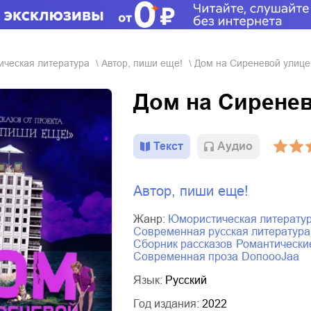
тическая литература
Автор, пиши еще!
Дом на Сиреневой улице
Дом на Сирене
Текст
Aудио
Автор, пиши еще!
Жанр:
юмористическая литерату
современная русская литература
сборник рассказов
романтически
современная проза
DoпоoоJaа
Язык:
Русский
Год издания:
2022