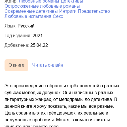
Жанр:
любовные романы
детективы
остросюжетные любовные романы
современные детективы
интриги
предательство
любовные испытания
секс
Язык:
Русский
Год издания:
2021
Добавлена:
25.04.22
О книге
Читать онлайн
Это произведение собрано из трёх повестей о разных
судьбах молодых девушек. Они написаны в разных
литературных жанрах, от мелодрамы до детектива. В
данной книге я хочу показать, какие мы все разные.
Цель сравнить этих трёх девушек, их реальные и
надуманные проблемы. Может, в ком-то из них вы
увидите или узнаете себя.