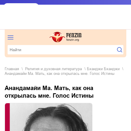
Главная
религия и духовная литература
Бхаиджи Бхаиджи
Анандамайи Ма. Мать, как она открылась мне. Голос Истины
Анандамайи Ма. Мать, как она
открылась мне. Голос Истины