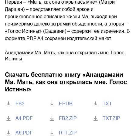
Первая – «Мать, как она открылась мне» (Матри
Даршан) – представляет собой яркое и
проникновенное описание жизни Ма, выходящей
неизмеримо далеко за рамки обыденности, а вторая –
«Голос Истины» (Садвани) – содержит ее изречения. В
формате PDF A4 сохранен издательский макет.
Анандамайи Ма. Мать, как она открылась мне. Голос
Истины
Скачать бесплатно книгу «
Анандамайи
Ма. Мать, как она открылась мне. Голос
Истины
»
FB3
EPUB
TXT
A4.PDF
FB2.ZIP
TXT.ZIP
A6.PDF
RTF.ZIP