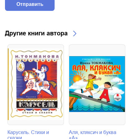
Другие книги автора
Карусель. Стихи и
Аля, кляксич и буква
Аля
сказки
«А»
бук