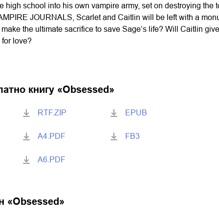
re high school into his own vampire army, set on destroying the
MPIRE JOURNALS, Scarlet and Caitlin will be left with a monu
t make the ultimate sacrifice to save Sage’s life? Will Caitlin gi
 for love?
латно книгу «
Obsessed
»
RTF.ZIP
EPUB
A4.PDF
FB3
A6.PDF
н «
Obsessed
»