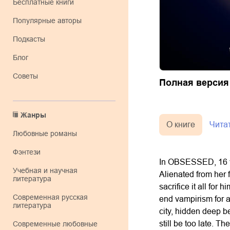
Бесплатные книги
Популярные авторы
Подкасты
Блог
Советы
Полная версия
Жанры
О книге
Чита
любовные романы
фэнтези
In OBSESSED, 16 yea
учебная и научная
Alienated from her 
литература
sacrifice it all for
современная русская
end vampirism for al
литература
city, hidden deep b
still be too late. T
современные любовные