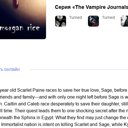
Серия «
The Vampire Journal
Turned
Turned
ть онлайн
r old Scarlet Paine races to save her true love, Sage, before he
friends and family—and with only one night left before Sage is 
 him. Caitlin and Caleb race desperately to save their daughter, sti
l time. Their quest leads them to one shocking secret after the n
eneath the Sphinx in Egypt. What they find may just change the de
he Immortalist nation is intent on killing Scarlet and Sage, while