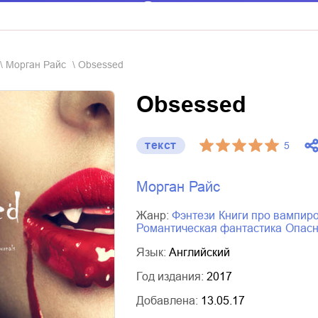
Морган Райс
Obsessed
Obsessed
текст
5
Морган Райс
Жанр:
фэнтези
книги про вампир
романтическая фантастика
опас
Язык:
Английский
Год издания:
2017
Добавлена:
13.05.17