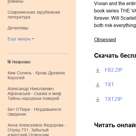
романы
Vivian and the enti
book series THE VA
современная зарубежная
литература
forever. Will Scarle
both risk everything
детективы
Еще жанры
Obsessed
Скачать бесп
Новинки
FB2.ZIP
Ким Сониль - Кровь Древних
Королей
TXT
Александр Николаевич
Афанасьев - Сказка и миф.
Тайны народных поверий
TXT.ZIP
Бет О'Лири - Неудавшееся
свидание
Читать онлай
Анна Алексеевна Федорова -
Отряд 731. Забытый
азиатский Освенцим