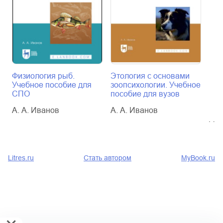
Физиология рыб.
Этология с основами
Физ
Учебное пособие для
зоопсихологии. Учебное
Уче
СПО
пособие для вузов
вуз
сте
А. А. Иванов
А. А. Иванов
А. 
Litres.ru
Стать автором
MyBook.ru