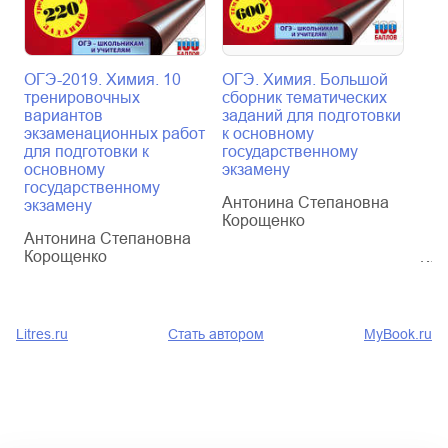
ОГЭ-2019. Химия. 10
ОГЭ. Химия. Большой
ОГЭ
тренировочных
сборник тематических
тре
вариантов
заданий для подготовки
вар
экзаменационных работ
к основному
экз
для подготовки к
государственному
для
основному
экзамену
осн
государственному
гос
Антонина Степановна
экзамену
экз
Корощенко
Антонина Степановна
Ант
Корощенко
Кор
Litres.ru
Стать автором
MyBook.ru