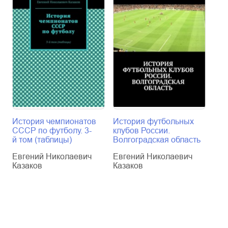
История чемпионатов
История футбольных
Ист
СССР по футболу. 3-
клубов России.
ССС
й том (таблицы)
Волгоградская область
й т
Евгений Николаевич
Евгений Николаевич
Евг
Казаков
Казаков
Каз