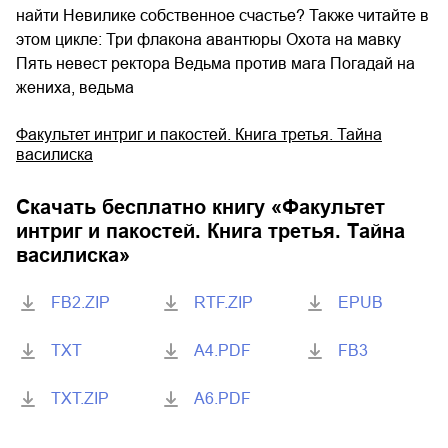
найти Невилике собственное счастье? Также читайте в
этом цикле: Три флакона авантюры Охота на мавку
Пять невест ректора Ведьма против мага Погадай на
жениха, ведьма
Факультет интриг и пакостей. Книга третья. Тайна
василиска
Скачать бесплатно книгу «
Факультет
интриг и пакостей. Книга третья. Тайна
василиска
»
FB2.ZIP
RTF.ZIP
EPUB
TXT
A4.PDF
FB3
TXT.ZIP
A6.PDF