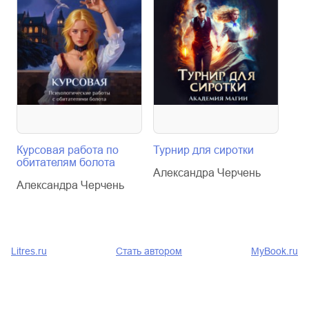
Курсовая работа по
Турнир для сиротки
Хоз
обитателям болота
лав
Александра Черчень
Александра Черчень
Але
Litres.ru
Стать автором
MyBook.ru