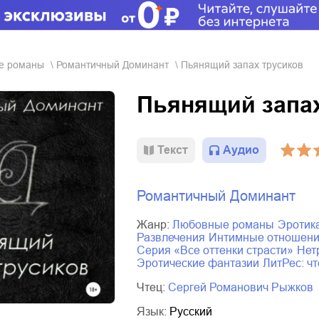
ые романы
Романтичный Доминант
Пьянящий запах трусиков
Пьянящий запа
Текст
Аудио
Романтичный Доминант
Жанр:
любовные романы
эротик
развлечения
интимные отношен
серия «Все оттенки страсти»
не
эротические фантазии
ЛитРес: ч
Чтец:
Сергей Романович Рыжков
Язык:
Русский