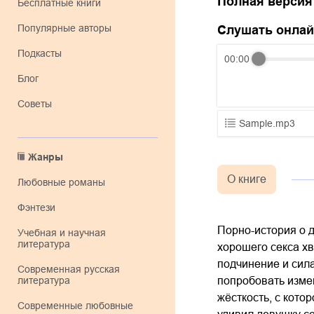
Полная версия
Бесплатные книги
Популярные авторы
Слушать онла
Подкасты
00:00
Блог
Советы
Sample.mp3
01.mp3
Жанры
02.mp3
О книге
любовные романы
03.mp3
фэнтези
Порно-история о 
учебная и научная
литература
хорошего секса хв
подчинение и сила
современная русская
литература
попробовать измен
жёсткость, с кото
современные любовные