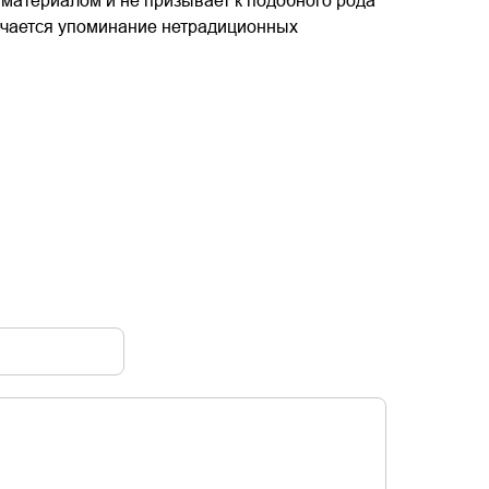
материалом и не призывает к подобного рода
речается упоминание нетрадиционных