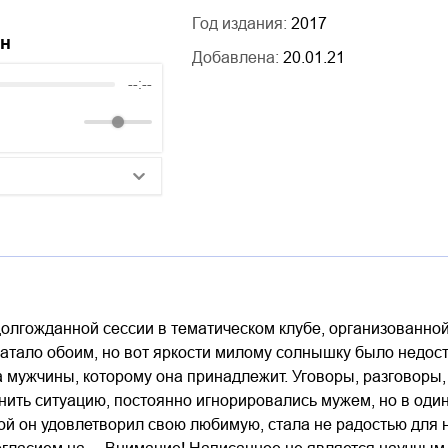
Год издания:
2017
йн
Добавлена:
20.01.21
--:--
25:10
20:50
14:00
долгожданной сессии в тематическом клубе, организованн
атало обоим, но вот яркости милому солнышку было недост
 мужчины, которому она принадлежит. Уговоры, разговоры,
ить ситуацию, постоянно игнорировались мужем, но в один 
рой он удовлетворил свою любимую, стала не радостью для н