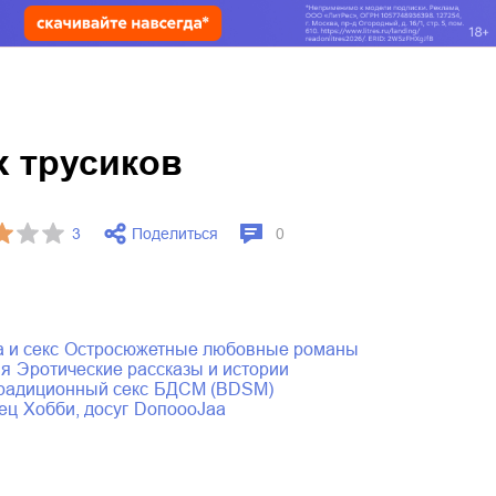
х трусиков
Поделиться
3
0
а и секс
остросюжетные любовные романы
ия
эротические рассказы и истории
традиционный секс
БДСМ (BDSM)
тец
хобби, досуг
DoпоoоJaа