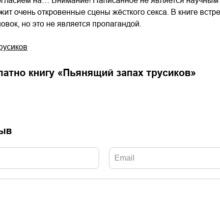
огласием на… Внимание! Написанное не является научным 
жит очень откровенные сцены жёсткого секса. В книге вст
овок, но это не является пропагандой.
русиков
латно книгу «
Пьянящий запах трусиков
»
зыв