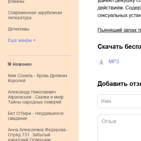
удивил девушку с
романы
действиям. Содер
современная зарубежная
сексуальных устан
литература
детективы
Пьянящий запах т
Еще жанры
Скачать бесп
MP3
Новинки
Ким Сониль - Кровь Древних
Королей
Добавить от
Александр Николаевич
Афанасьев - Сказка и миф.
Тайны народных поверий
Бет О'Лири - Неудавшееся
свидание
Анна Алексеевна Федорова -
Отряд 731. Забытый
азиатский Освенцим