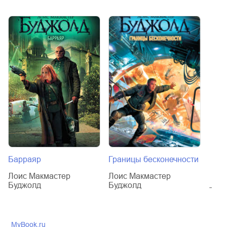
Барраяр
Границы бесконечности
Брат
Лоис Макмастер
Лоис Макмастер
Лоис
Буджолд
Буджолд
Буд
MyBook.ru