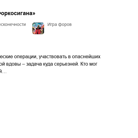
Форкосигана
»
есконечности
Игра форов
еские операции, участвовать в опаснейших
й вдовы – задача куда серьезней. Кто мог
ой…