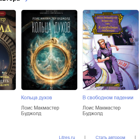
Кольца духов
В свободном падении
Лоис Макмастер
Лоис Макмастер
Буджолд
Буджолд
Litres.ru
Стать автором