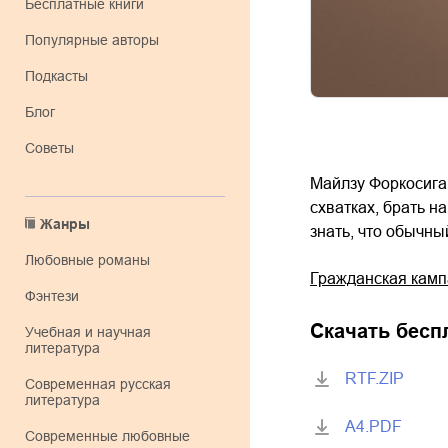
Бесплатные книги
Популярные авторы
Подкасты
Блог
Советы
Майлзу Форкосига
схватках, брать н
Жанры
знать, что обычн
любовные романы
Гражданская кам
фэнтези
Скачать бесп
учебная и научная
литература
RTF.ZIP
современная русская
литература
A4.PDF
современные любовные