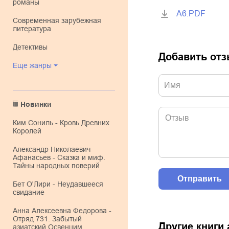
романы
A6.PDF
современная зарубежная
литература
детективы
Добавить от
Еще жанры
Новинки
Ким Сониль - Кровь Древних
Королей
Александр Николаевич
Афанасьев - Сказка и миф.
Тайны народных поверий
Бет О'Лири - Неудавшееся
свидание
Анна Алексеевна Федорова -
Отряд 731. Забытый
Другие книги
азиатский Освенцим