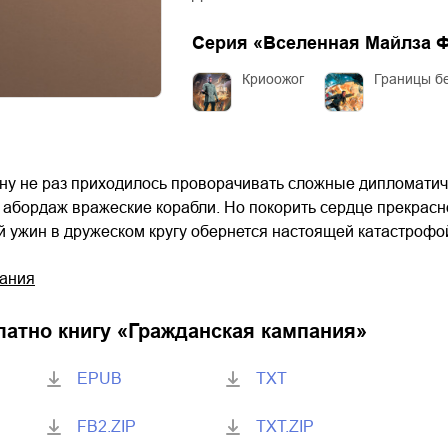
Серия «
Вселенная Майлза 
Криоожог
Границы б
ну не раз приходилось проворачивать сложные дипломатич
а абордаж вражеские корабли. Но покорить сердце прекрасно
ый ужин в дружеском кругу обернется настоящей катастроф
пания
латно книгу «
Гражданская кампания
»
EPUB
TXT
FB2.ZIP
TXT.ZIP