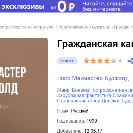
, остросюжетная литература
Лоис Макмастер Буджолд
Гражданс
Гражданская к
текст
4
Лоис Макмастер Буджолд
Жанр:
боевики, остросюжетная л
зарубежная фантастика
сражен
становление героя
далёкое буд
Язык:
Русский
Год издания:
1999
Добавлена:
12.05.17