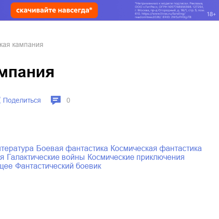
кая кампания
ампания
Поделиться
0
итература
боевая фантастика
космическая фантастика
ия
галактические войны
космические приключения
ущее
фантастический боевик