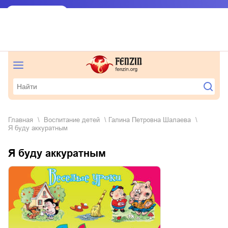
Главная
воспитание детей
Галина Петровна Шалаева
Я буду аккуратным
Я буду аккуратным