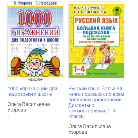
1000 упражнений для
Русский язык. Большая
Мат
подготовки к школе
книга подсказок по всем
При
правилам орфографии.
шко
Ольга Васильевна
Диктанты с
Про
Узорова
комментариями. 1–4
пов
классы
Оль
Ольга Васильевна
Узо
Узорова