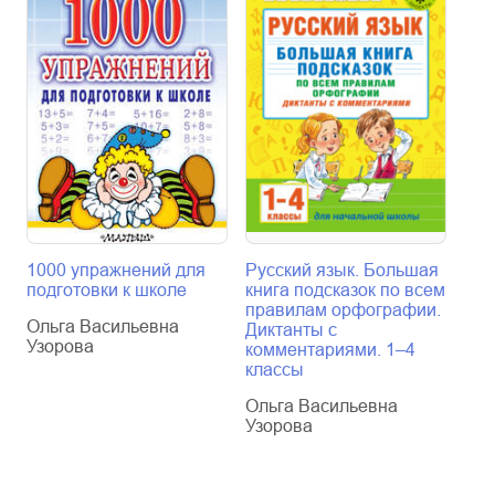
1000 упражнений для
Русский язык. Большая
Мат
подготовки к школе
книга подсказок по всем
При
правилам орфографии.
шко
Ольга Васильевна
Диктанты с
Про
Узорова
комментариями. 1–4
пов
классы
Оль
Ольга Васильевна
Узо
Узорова