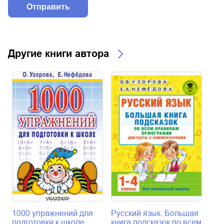
Другие книги автора
1000 упражнений для
Русский язык. Большая
Мат
подготовки к школе
книга подсказок по всем
При