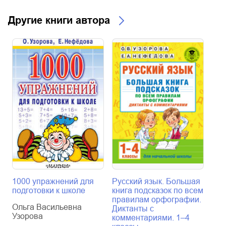
Другие книги автора
1000 упражнений для
Русский язык. Большая
Ант
подготовки к школе
книга подсказок по всем
рус
правилам орфографии.
кла
Ольга Васильевна
Диктанты с
Узорова
Оль
комментариями. 1–4
Узо