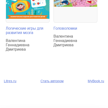
Логические игры для
Головоломки
250
развития мозга
гол
Валентина
для
Валентина
Геннадиевна
Геннадиевна
Дмитриева
Вал
Дмитриева
Ген
Дми
Litres.ru
Стать автором
MyBook.ru