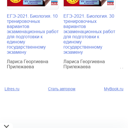
ЕГЭ-2021. Биология. 10
ЕГЭ-2021. Биология. 30
ЕГЭ
тренировочных
тренировочных
тре
вариантов
вариантов
вар
экзаменационных работ
экзаменационных работ
экз
для подготовки к
для подготовки к
для
единому
единому
еди
государственному
государственному
гос
экзамену
экзамену
экз
Лариса Георгиевна
Лариса Георгиевна
Лар
Прилежаева
Прилежаева
Пр
Litres.ru
Стать автором
MyBook.ru