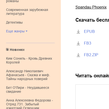
романы
Spandau Phoenix
современная зарубежная
литература
Скачать бесп
детективы
Еще жанры
EPUB
FB3
Новинки
FB2.ZIP
Ким Сониль - Кровь Древних
Королей
Александр Николаевич
Читать онлай
Афанасьев - Сказка и миф.
Тайны народных поверий
Бет О'Лири - Неудавшееся
свидание
Анна Алексеевна Федорова -
Отряд 731. Забытый
азиатский Освенцим