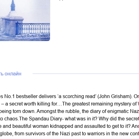
ть онлайн
No.1 bestseller delivers ‘a scorching read’ (John Grisham). On
 – a secret worth killing for…The greatest remaining mystery of
eing torn down. Amongst the rubble, the diary of enigmatic Nazi
to chaos.The Spandau Diary- what was in it? Why did the secret
 and beautiful woman kidnapped and assaulted to get to it? And
globe, from survivors of the Nazi past to warriors in the new con