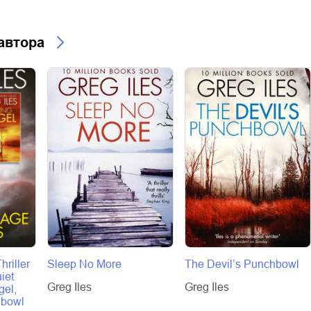
 автора
hriller
Sleep No More
The Devil’s Punchbowl
iet
Greg Iles
Greg Iles
gel,
hbowl