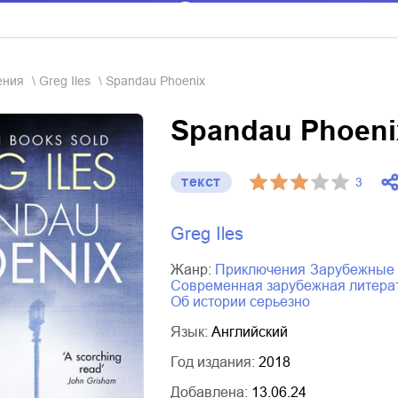
ения
Greg Iles
Spandau Phoenix
Spandau Phoeni
текст
3
Greg Iles
Жанр:
приключения
зарубежные
современная зарубежная литера
об истории серьезно
Язык:
Английский
Год издания:
2018
Добавлена:
13.06.24