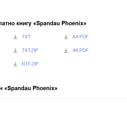
латно книгу «
Spandau Phoenix
»
TXT
A4.PDF
TXT.ZIP
A6.PDF
RTF.ZIP
н «
Spandau Phoenix
»