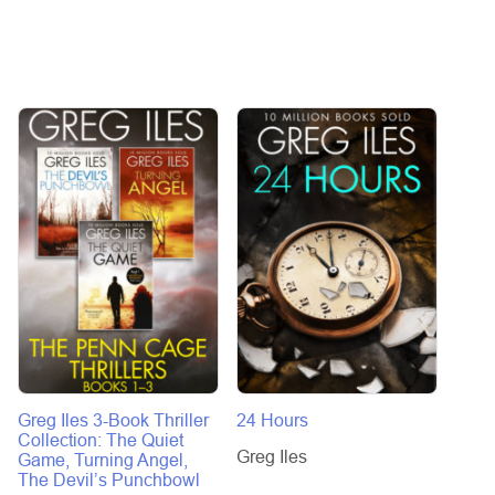
Greg Iles 3-Book Thriller
24 Hours
Blac
Collection: The Quiet
Greg Iles
Greg 
Game, Turning Angel,
The Devil’s Punchbowl