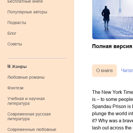
Бесплатные книги
Популярные авторы
Подкасты
Блог
Советы
Полная версия
Жанры
О книге
Чита
любовные романы
фэнтези
The New York Times 
учебная и научная
is – to some people
литература
Spandau Prison is b
plunge the world in
современная русская
литература
it? Why was a brave
lash out across the 
современные любовные