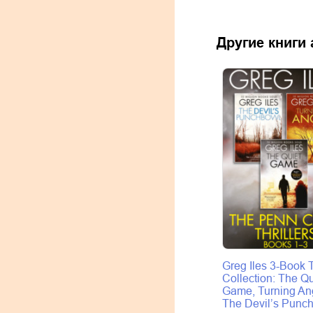
Другие книги
Greg Iles 3-Book T
Collection: The Qu
Game, Turning An
The Devil’s Punc