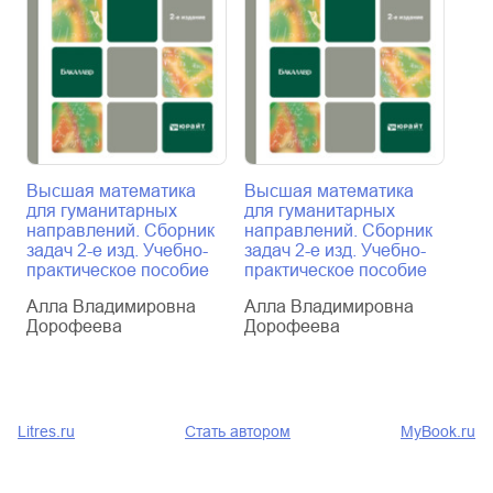
Высшая математика
Высшая математика
Мат
для гуманитарных
для гуманитарных
гум
направлений. Сборник
направлений. Сборник
спе
задач 2-е изд. Учебно-
задач 2-е изд. Учебно-
изд
практическое пособие
практическое пособие
дл
Алла Владимировна
Алла Владимировна
Алл
Дорофеева
Дорофеева
До
Litres.ru
Стать автором
MyBook.ru