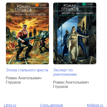
Эпоха стального креста
Эксперт по
Дем
уничтожению
Роман Анатольевич
Ром
Глушков
Роман Анатольевич
Глу
Глушков
Litres.ru
Стать автором
MyBook.ru