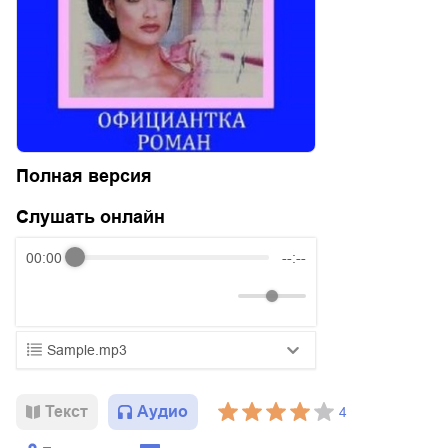
Полная версия
Слушать онлайн
00:00
--:--
Sample.mp3
01.mp3
25:10
Текст
Аудио
4
02.mp3
20:50