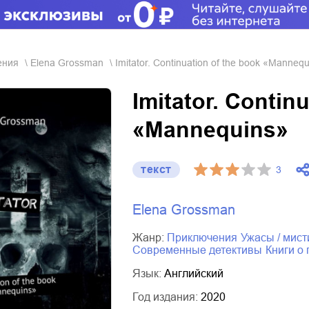
ения
Elena Grossman
Imitator. Continuation of the book «Manneq
Imitator. Contin
«Mannequins»
текст
3
Elena Grossman
Жанр:
приключения
ужасы / мист
современные детективы
книги 
Язык:
Английский
Год издания:
2020