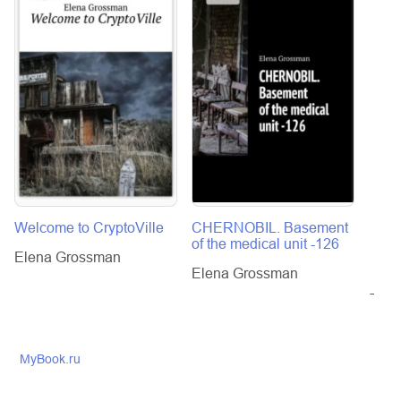
Welcome to CryptoVille
CHERNOBIL. Basement
Pripy
of the medical unit -126
not l
Elena Grossman
alwa
Elena Grossman
Elen
MyBook.ru