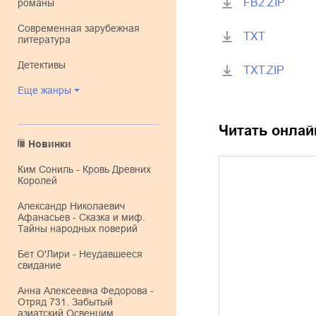
FB2.ZIP
романы
современная зарубежная
TXT
литература
детективы
TXT.ZIP
Еще жанры
Читать онлай
Новинки
Ким Сониль - Кровь Древних
Королей
Александр Николаевич
Афанасьев - Сказка и миф.
Тайны народных поверий
Бет О'Лири - Неудавшееся
свидание
Анна Алексеевна Федорова -
Отряд 731. Забытый
азиатский Освенцим