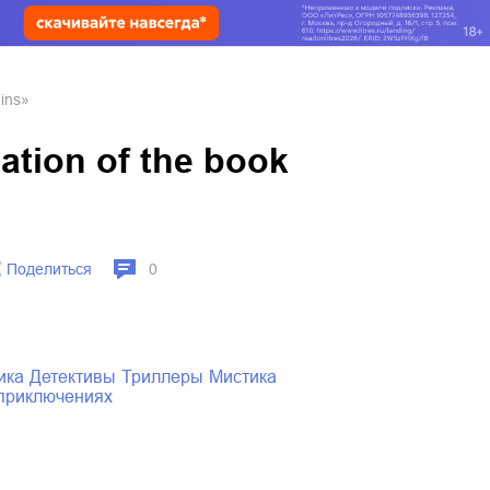
uins»
uation of the book
Поделиться
0
ика
детективы
триллеры
мистика
о приключениях