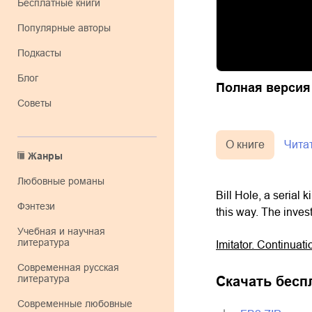
Бесплатные книги
Популярные авторы
Подкасты
Блог
Полная версия
Советы
О книге
Чита
Жанры
любовные романы
Bill Hole, a serial 
фэнтези
this way. The invest
учебная и научная
литература
Imitator. Continua
современная русская
литература
Скачать бесп
современные любовные