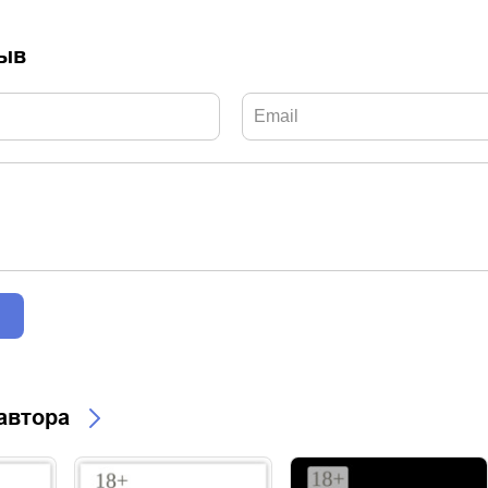
зыв
 автора