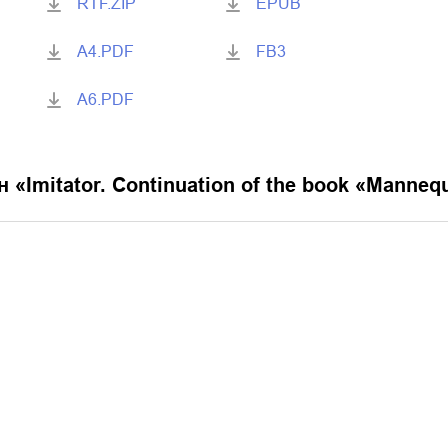
RTF.ZIP
EPUB
A4.PDF
FB3
A6.PDF
н «
Imitator. Continuation of the book «Manneq