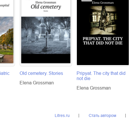
atric
Old cemetery. Stories
Pripyat. The city that did
not die
Elena Grossman
Elena Grossman
Litres.ru
Стать автором