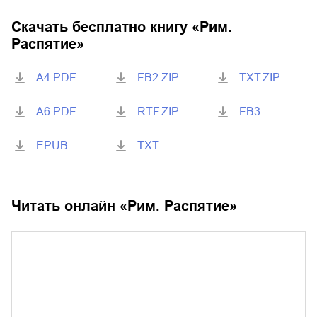
Скачать бесплатно книгу «
Рим.
Распятие
»
A4.PDF
FB2.ZIP
TXT.ZIP
A6.PDF
RTF.ZIP
FB3
EPUB
TXT
Читать онлайн «
Рим. Распятие
»