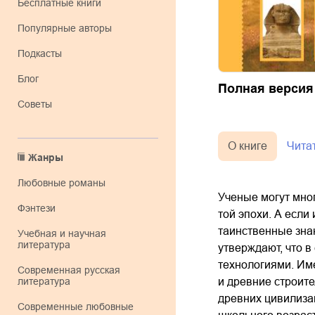
Бесплатные книги
Популярные авторы
Подкасты
Блог
Полная версия
Советы
О книге
Чита
Жанры
любовные романы
Ученые могут мно
фэнтези
той эпохи. А если
таинственные зна
учебная и научная
литература
утверждают, что 
технологиями. Им
современная русская
и древние строите
литература
древних цивилизац
современные любовные