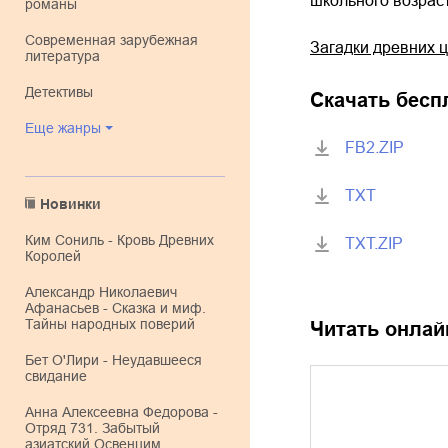
школьного возраст
романы
современная зарубежная
Загадки древних 
литература
детективы
Скачать бесп
Еще жанры
FB2.ZIP
TXT
Новинки
Ким Сониль - Кровь Древних
TXT.ZIP
Королей
Александр Николаевич
Афанасьев - Сказка и миф.
Тайны народных поверий
Читать онлай
Бет О'Лири - Неудавшееся
свидание
Анна Алексеевна Федорова -
Отряд 731. Забытый
азиатский Освенцим