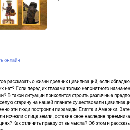
ть онлайн
гое рассказать о жизни древних цивилизаций, если облад
 их нет? Если перед их глазами только непонятного назнач
ки? В такой ситуации приходится строить различные предп
в седую старину на нашей планете существовали цивилизац
енно эти люди построили пирамиды Египта и Америки. Зате
ли исчезли с лица земли, оставив свое наследие преемникам
иях? Как отличить правду от вымысла? Об этом и рассказыв