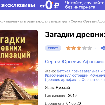
 познавательная и развивающая литература
Сергей Юрьевич Афо
Загадки древни
текст
3
Сергей Юрьевич Афонькин
Жанр:
детская познавательная 
красочные иллюстрации
исчезн
древние артефакты
серьезное ч
Язык:
Русский
Год издания:
2019
Добавлена:
04.05.20