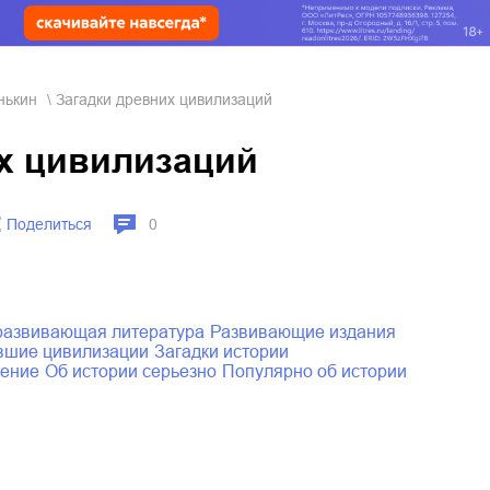
нькин
Загадки древних цивилизаций
х цивилизаций
Поделиться
0
и развивающая литература
развивающие издания
увшие цивилизации
загадки истории
тение
об истории серьезно
популярно об истории