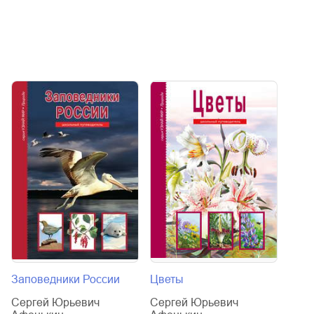
Заповедники России
Цветы
Исто
игр
Сергей Юрьевич
Сергей Юрьевич