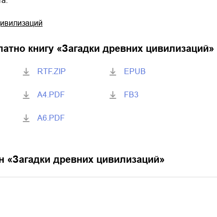
а.
цивилизаций
латно книгу «
Загадки древних цивилизаций
»
RTF.ZIP
EPUB
A4.PDF
FB3
A6.PDF
н «
Загадки древних цивилизаций
»