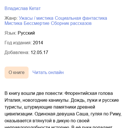
Владислав Кетат
Жанр:
ужасы / мистика
социальная фантастика
мистика
бессмертие
сборник рассказов
Язык:
Русский
Год издания:
2014
Добавлена:
12.05.17
О книге
Читать онлайн
В книгу вошли две повести: Флорентийская голова
Италия, новогодние каникулы. Дождь, лужи и русские
туристы, штурмующие памятники древней
цивилизации. Одинокая девушка Саша, гуляя по Риму,
оказывается втянутой в дикую по своей
неправдоподобности историю. В её руки попадает…