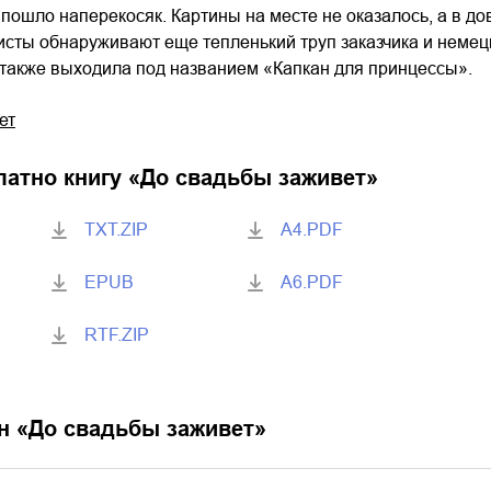
 пошло наперекосяк. Картины на месте не оказалось, а в 
сты обнаруживают еще тепленький труп заказчика и немецк
также выходила под названием «Капкан для принцессы».
ет
латно книгу «
До свадьбы заживет
»
TXT.ZIP
A4.PDF
EPUB
A6.PDF
RTF.ZIP
н «
До свадьбы заживет
»