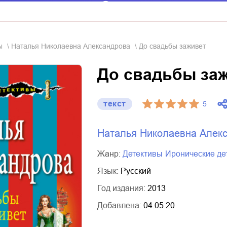
ы
Наталья Николаевна Александрова
До свадьбы заживет
До свадьбы за
текст
5
Наталья Николаевна Алек
Жанр:
детективы
иронические д
Язык:
Русский
Год издания:
2013
Добавлена:
04.05.20