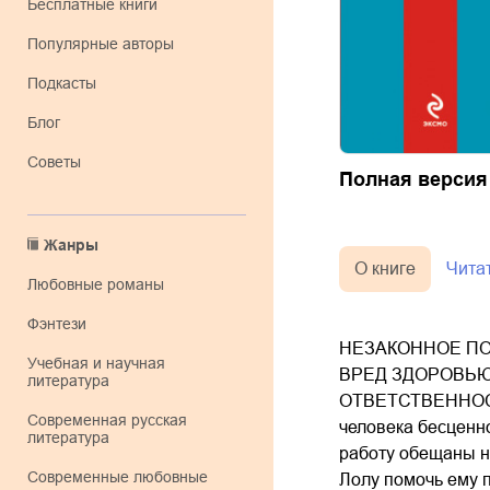
Бесплатные книги
Популярные авторы
Подкасты
Блог
Советы
Полная версия
Жанры
О книге
Чита
любовные романы
фэнтези
НЕЗАКОННОЕ ПО
учебная и научная
ВРЕД ЗДОРОВЬЮ
литература
ОТВЕТСТВЕННОСТЬ 
современная русская
человека бесценн
литература
работу обещаны н
современные любовные
Лолу помочь ему п