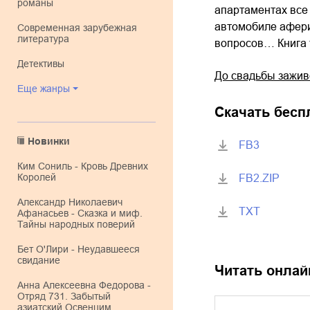
романы
апартаментах все
автомобиле афери
современная зарубежная
литература
вопросов… Книга 
детективы
До свадьбы зажив
Еще жанры
Скачать бесп
Новинки
FB3
Ким Сониль - Кровь Древних
Королей
FB2.ZIP
Александр Николаевич
TXT
Афанасьев - Сказка и миф.
Тайны народных поверий
Бет О'Лири - Неудавшееся
свидание
Читать онлай
Анна Алексеевна Федорова -
Отряд 731. Забытый
азиатский Освенцим