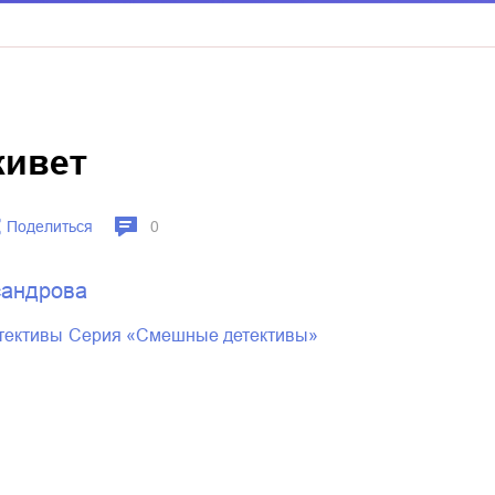
живет
Поделиться
0
сандрова
етективы
серия «Смешные детективы»