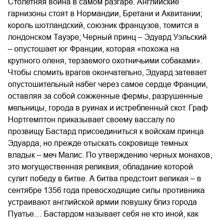
Столетняя война в самом разгаре. Английские
гарнизоны стоят в Нормандии, Бретани и Аквитании;
король шотландский, союзник французов, томится в
лондонском Тауэре; Черный принц – Эдуард Уэльский
– опустошает юг Франции, которая «похожа на
крупного оленя, терзаемого охотничьими собаками».
Чтобы сломить врагов окончательно, Эдуард затевает
опустошительный набег через самое сердце Франции,
оставляя за собой сожженные фермы, разрушенные
мельницы, города в руинах и истребленный скот. Граф
Нортгемптон приказывает своему вассалу по
прозвищу Бастард присоединиться к войскам принца
Эдуарда, но прежде отыскать сокровище темных
владык – меч Малис. По утверждению черных монахов,
это могущественная реликвия, обладание которой
сулит победу в битве. А битва предстоит великая – в
сентябре 1356 года превосходящие силы противника
устраивают английской армии ловушку близ города
Пуатье… Бастардом называет себя не кто иной, как