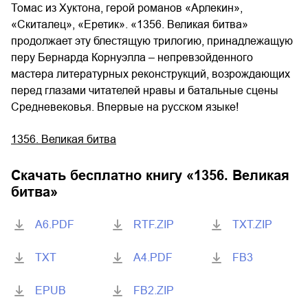
Томас из Хуктона, герой романов «Арлекин»,
«Скиталец», «Еретик». «1356. Великая битва»
продолжает эту блестящую трилогию, принадлежащую
перу Бернарда Корнуэлла – непревзойденного
мастера литературных реконструкций, возрождающих
перед глазами читателей нравы и батальные сцены
Средневековья. Впервые на русском языке!
1356. Великая битва
Скачать бесплатно книгу «
1356. Великая
битва
»
A6.PDF
RTF.ZIP
TXT.ZIP
TXT
A4.PDF
FB3
EPUB
FB2.ZIP