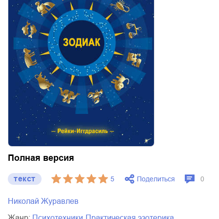
Полная версия
текст
Поделиться
5
0
Николай Журавлев
Жанр:
психотехники
практическая эзотерика