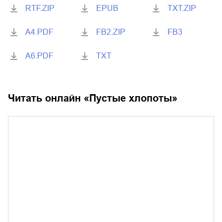
RTF.ZIP
EPUB
TXT.ZIP
A4.PDF
FB2.ZIP
FB3
A6.PDF
TXT
Читать онлайн «
Пустые хлопоты
»