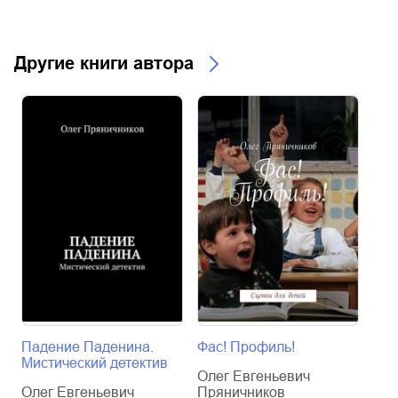
Другие книги автора
Падение Паденина.
Фас! Профиль!
Игр
Мистический детектив
Юмо
Олег Евгеньевич
Олег Евгеньевич
Пряничников
Оле