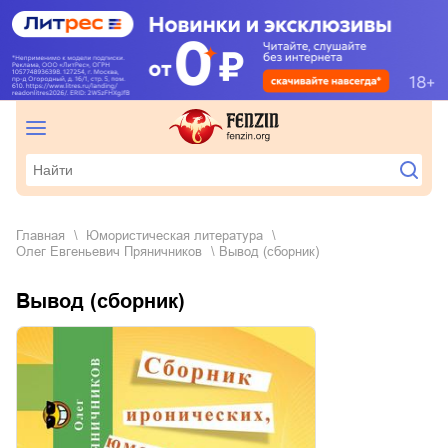
Главная
юмористическая литература
Олег Евгеньевич Пряничников
Вывод (сборник)
Вывод (сборник)