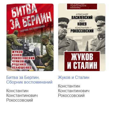
Битва за Берлин.
Жуков и Сталин
Сол
Сборник воспоминаний
Константин
Кон
Константин
Константинович
Кон
Константинович
Рокоссовский
Рок
Рокоссовский