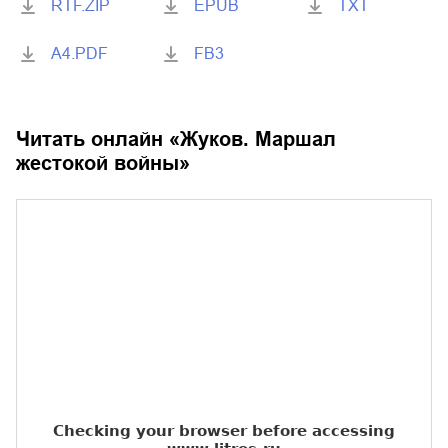
RTF.ZIP
EPUB
TXT
A4.PDF
FB3
Читать онлайн «
Жуков. Маршал
жестокой войны
»