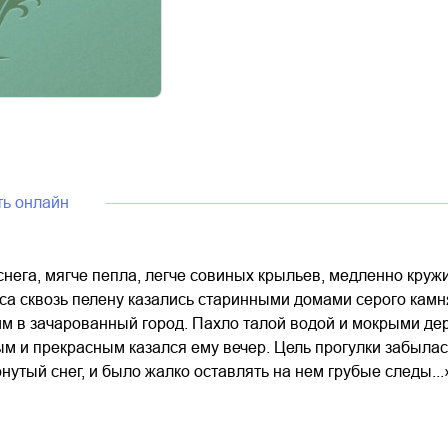
ть онлайн
нега, мягче пепла, легче совиных крыльев, медленно кружи
са сквозь пелену казались старинными домами серого камн
м в зачарованный город. Пахло талой водой и мокрыми дер
м и прекрасным казался ему вечер. Цель прогулки забылас
нутый снег, и было жалко оставлять на нем грубые следы...