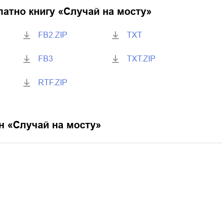
латно книгу «
Случай на мосту
»
FB2.ZIP
TXT
FB3
TXT.ZIP
RTF.ZIP
н «
Случай на мосту
»