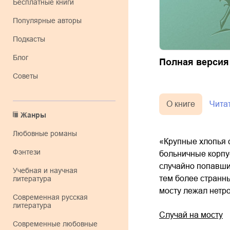
Бесплатные книги
Популярные авторы
Подкасты
Блог
Полная версия
Советы
О книге
Чита
Жанры
любовные романы
«Крупные хлопья с
фэнтези
больничные корпу
случайно попавши
учебная и научная
тем более странны
литература
мосту лежал нетро
современная русская
литература
Случай на мосту
современные любовные