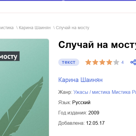
мистика
Карина Шаинян
Случай на мосту
Случай на мост
текст
4
Карина Шаинян
Жанр:
ужасы / мистика
мистика
Язык:
Русский
Год издания:
2009
Добавлена:
12.05.17