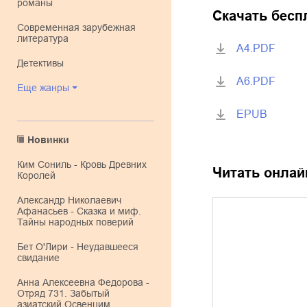
романы
Скачать бесп
современная зарубежная
литература
A4.PDF
детективы
A6.PDF
Еще жанры
EPUB
Новинки
Ким Сониль - Кровь Древних
Читать онлай
Королей
Александр Николаевич
Афанасьев - Сказка и миф.
Тайны народных поверий
Бет О'Лири - Неудавшееся
свидание
Анна Алексеевна Федорова -
Отряд 731. Забытый
азиатский Освенцим