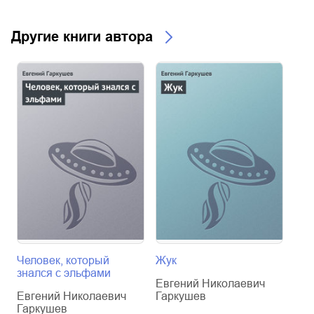
Другие книги автора
Человек, который
Жук
Жи
знался с эльфами
Евгений Николаевич
Евг
Евгений Николаевич
Гаркушев
Гар
Гаркушев