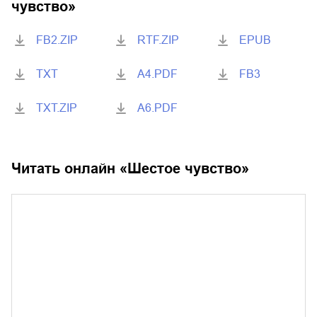
чувство
»
FB2.ZIP
RTF.ZIP
EPUB
TXT
A4.PDF
FB3
TXT.ZIP
A6.PDF
Читать онлайн «
Шестое чувство
»