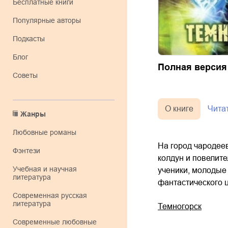
Бесплатные книги
Популярные авторы
Подкасты
Блог
Полная версия
Советы
О книге
Чита
Жанры
любовные романы
На город чародеев
фэнтези
колдун и повелите
учебная и научная
ученики, молодые 
литература
фантастического 
современная русская
литература
Темногорск
современные любовные