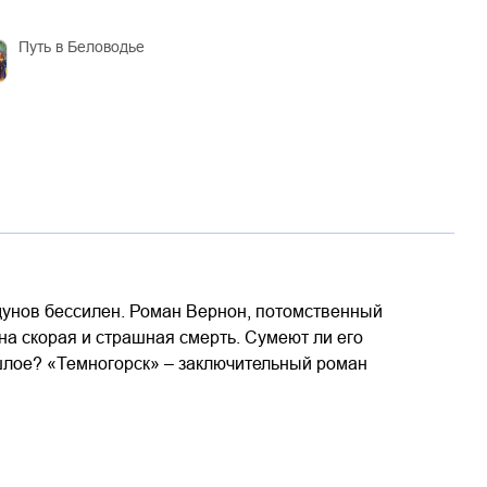
Путь в Беловодье
лдунов бессилен. Роман Вернон, потомственный
на скорая и страшная смерть. Сумеют ли его
ошлое? «Темногорск» – заключительный роман