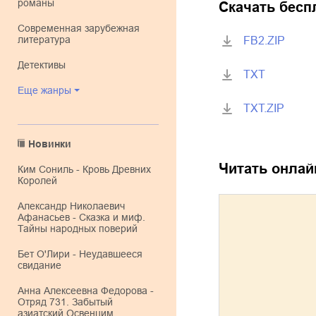
романы
Скачать бесп
современная зарубежная
литература
FB2.ZIP
детективы
TXT
Еще жанры
TXT.ZIP
Новинки
Читать онлай
Ким Сониль - Кровь Древних
Королей
Александр Николаевич
Афанасьев - Сказка и миф.
Тайны народных поверий
Бет О'Лири - Неудавшееся
свидание
Анна Алексеевна Федорова -
Отряд 731. Забытый
азиатский Освенцим