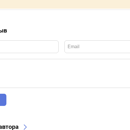
зыв
 автора