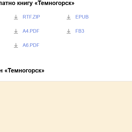
латно книгу «
Темногорск
»
RTF.ZIP
EPUB
A4.PDF
FB3
A6.PDF
н «
Темногорск
»