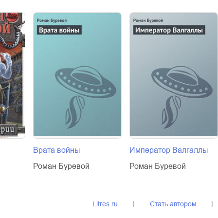
Врата войны
Император Валгаллы
Роман Буревой
Роман Буревой
Litres.ru
Стать автором