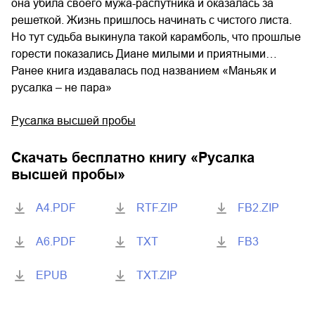
она убила своего мужа-распутника и оказалась за
решеткой. Жизнь пришлось начинать с чистого листа.
Но тут судьба выкинула такой карамболь, что прошлые
горести показались Диане милыми и приятными…
Ранее книга издавалась под названием «Маньяк и
русалка – не пара»
Русалка высшей пробы
Скачать бесплатно книгу «
Русалка
высшей пробы
»
A4.PDF
RTF.ZIP
FB2.ZIP
A6.PDF
TXT
FB3
EPUB
TXT.ZIP