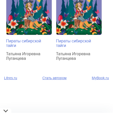
Пираты сибирской
Пираты сибирской
Фун
тайги
тайги
Тат
Татьяна Игоревна
Татьяна Игоревна
Луг
Луганцева
Луганцева
Litres.ru
Стать автором
MyBook.ru