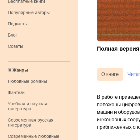
Бесплатные книги
Популярные авторы
Подкасты
Блог
Советы
Полная версия
Жанры
О книге
Чита
любовные романы
фэнтези
В работе приведе
учебная и научная
положены цифровы
литература
машин и оборудова
инженерных соор
современная русская
литература
приближенных спо
современные любовные