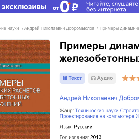
кие науки
Андрей Николаевич Добромыслов
Примеры динамиче
Примеры динам
железобетонны
Текст
Aудио
Андрей Николаевич Добро
Жанр:
технические науки
строит
проектирование на компьютере
Язык:
Русский
Год издания:
2013