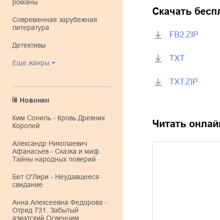
романы
Скачать бесп
современная зарубежная
литература
FB2.ZIP
детективы
TXT
Еще жанры
TXT.ZIP
Новинки
Ким Сониль - Кровь Древних
Читать онлай
Королей
Александр Николаевич
Афанасьев - Сказка и миф.
Тайны народных поверий
Бет О'Лири - Неудавшееся
свидание
Анна Алексеевна Федорова -
Отряд 731. Забытый
азиатский Освенцим