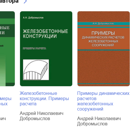
 автора
Железобетонные
Примеры динамических
имеры
конструкции. Примеры
расчетов
ных
расчета
железобетонных
сооружений
Андрей Николаевич
вич
Добромыслов
Андрей Николаевич
Добромыслов