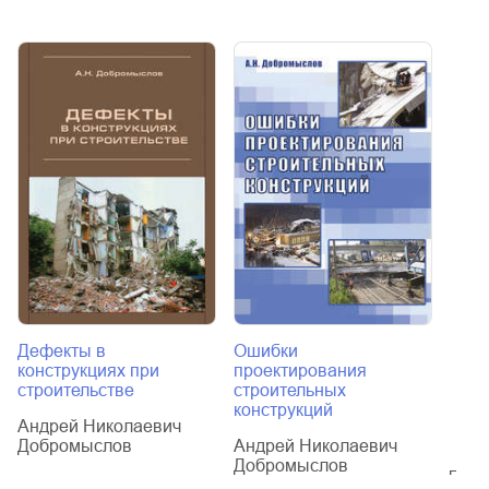
Дефекты в
Ошибки
Жел
конструкциях при
проектирования
конс
строительстве
строительных
расч
конструкций
соор
Андрей Николаевич
Добромыслов
Андрей Николаевич
Андр
Добромыслов
Доб