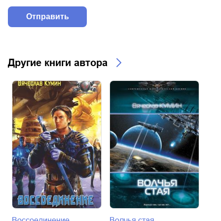
Другие книги автора
Воссоединение
Волчья стая
Мят