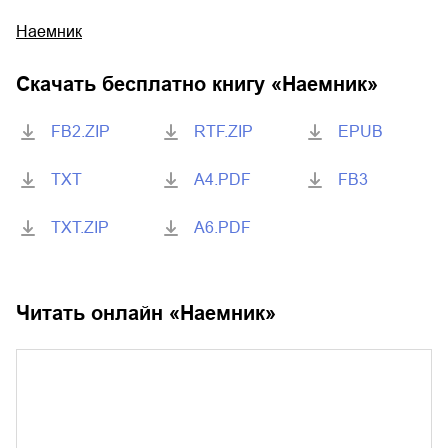
Наемник
Скачать бесплатно книгу «
Наемник
»
FB2.ZIP
RTF.ZIP
EPUB
TXT
A4.PDF
FB3
TXT.ZIP
A6.PDF
Читать онлайн «
Наемник
»