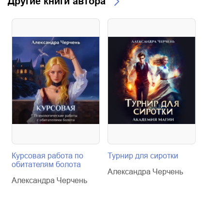
Другие книги автора
Курсовая работа по
Турнир для сиротки
Хоз
обитателям болота
лав
Александра Черчень
Александра Черчень
Але