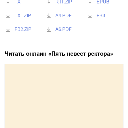
TXT
RTF.ZIP
EPUB
TXT.ZIP
A4.PDF
FB3
FB2.ZIP
A6.PDF
Читать онлайн «
Пять невест ректора
»