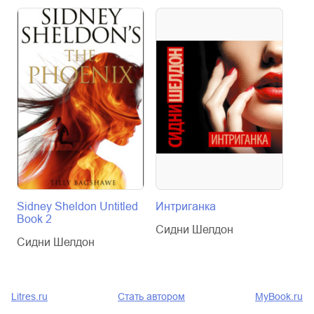
Sidney Sheldon Untitled
Интриганка
Ты 
Book 2
Сидни Шелдон
Сид
Сидни Шелдон
Litres.ru
Стать автором
MyBook.ru