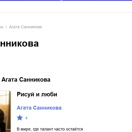
ры
Агата Санникова
Санникова
:
Агата Санникова
Рисуй и люби
Агата Санникова
4
В мире, где талант часто остаётся