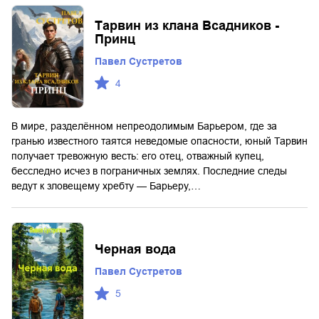
Тарвин из клана Всадников -
Принц
Павел Сустретов
4
В мире, разделённом непреодолимым Барьером, где за
гранью известного таятся неведомые опасности, юный Тарвин
получает тревожную весть: его отец, отважный купец,
бесследно исчез в пограничных землях. Последние следы
ведут к зловещему хребту — Барьеру,…
Черная вода
Павел Сустретов
5