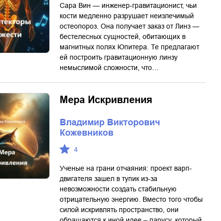
Сара Вин — инженер-гравитационист, чьи
кости медленно разрушает неизлечимый
остеопороз. Она получает заказ от Линз —
бестелесных сущностей, обитающих в
магнитных полях Юпитера. Те предлагают
ей построить гравитационную линзу
немыслимой сложности, что…
Мера Искривления
Владимир Викторович
Кожевников
4
Ученые на грани отчаяния: проект варп-
двигателя зашел в тупик из-за
невозможности создать стабильную
отрицательную энергию. Вместо того чтобы
силой искривлять пространство, они
обращаются к иной идее – парусу, который