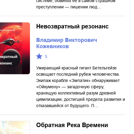
системе, обвиняя ее в самом страшном
преступлении — лишении люд…
Невозвратный резонанс
Владимир Викторович
Кожевников
5
Умирающий красный гигант Бетельгейзе
освещает последний рубеж человечества.
Экипаж корабля «Эмпатик» обнаруживает
«Ойкумену» — загадочную сферу,
хранящую коллективный разум древней
цивилизации, достигшей предела развития и
отказавшейся от будущего. П…
Обратная Река Времени