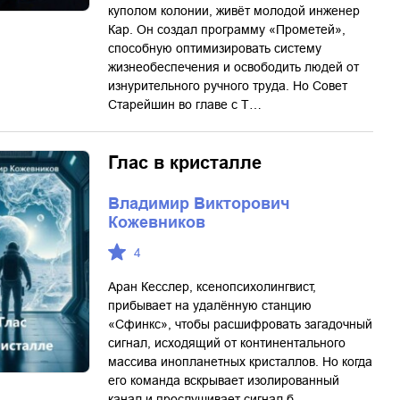
куполом колонии, живёт молодой инженер
Кар. Он создал программу «Прометей»,
способную оптимизировать систему
жизнеобеспечения и освободить людей от
изнурительного ручного труда. Но Совет
Старейшин во главе с Т…
Глас в кристалле
Владимир Викторович
Кожевников
4
Аран Кесслер, ксенопсихолингвист,
прибывает на удалённую станцию
«Сфинкс», чтобы расшифровать загадочный
сигнал, исходящий от континентального
массива инопланетных кристаллов. Но когда
его команда вскрывает изолированный
канал и прослушивает сигнал б…