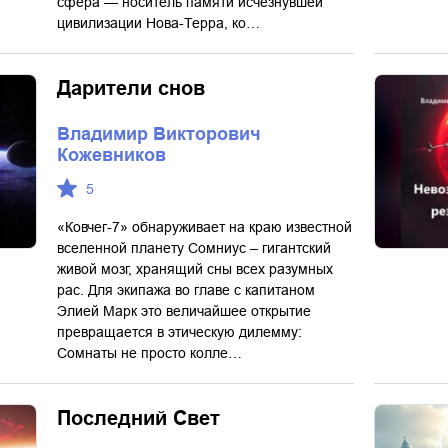
сфера — носитель памяти исчезнувшей
цивилизации Нова-Терра, ко…
Дарители снов
Владимир Викторович
Кожевников
5
«Ковчег-7» обнаруживает на краю известной
вселенной планету Сомниус – гигантский
живой мозг, хранящий сны всех разумных
рас. Для экипажа во главе с капитаном
Элией Марк это величайшее открытие
превращается в этическую дилемму:
Сомнаты не просто колле…
Последний Свет