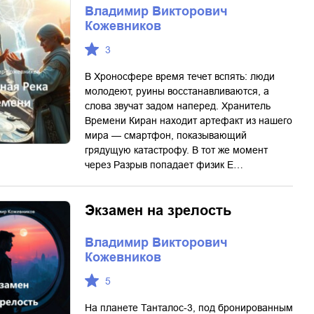
Владимир Викторович
Кожевников
3
В Хроносфере время течет вспять: люди
молодеют, руины восстанавливаются, а
слова звучат задом наперед. Хранитель
Времени Киран находит артефакт из нашего
мира — смартфон, показывающий
грядущую катастрофу. В тот же момент
через Разрыв попадает физик Е…
Экзамен на зрелость
Владимир Викторович
Кожевников
5
На планете Танталос-3, под бронированным