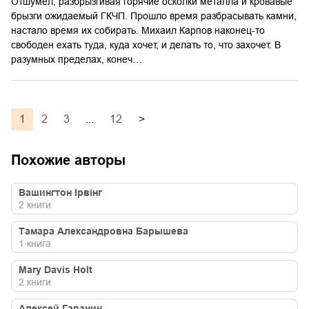
Отшумел, разбрызгивая горячие осколки металла и кровавые
брызги ожидаемый ГКЧП. Прошло время разбрасывать камни,
настало время их собирать. Михаил Карпов наконец-то
свободен ехать туда, куда хочет, и делать то, что захочет. В
разумных пределах, конеч…
1
2
3
...
12
>
Похожие авторы
Вашингтон Ірвінг
2
книги
Тамара Александровна Барышева
1
книга
Mary Davis Holt
2
книги
Алексей Гаранин