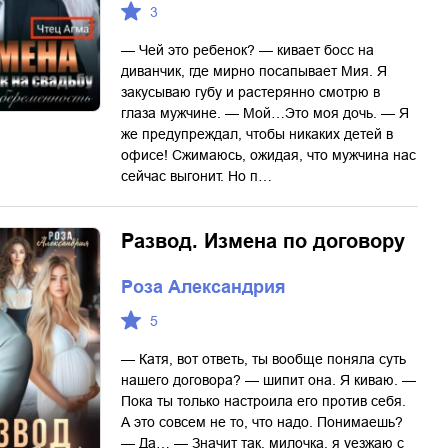
3
— Чей это ребенок? — кивает босс на
диванчик, где мирно посапывает Мия. Я
закусываю губу и растерянно смотрю в
глаза мужчине. — Мой…Это моя дочь. — Я
же предупреждал, чтобы никаких детей в
офисе! Сжимаюсь, ожидая, что мужчина нас
сейчас выгонит. Но п…
Развод. Измена по договору
Роза Александрия
5
— Катя, вот ответь, ты вообще поняла суть
нашего договора? — шипит она. Я киваю. —
Пока ты только настроила его против себя.
А это совсем не то, что надо. Понимаешь?
— Да… — Значит так, милочка, я уезжаю с