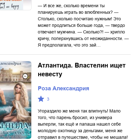
— И все же, сколько времени ты
планируешь играть во влюбленных? —
Столько, сколько посчитаю нужным! Это
может продлиться больше года, — твердо
отвечает мужчина. — Сколько?! — хрипло
кричу, поперхнувшись от неожиданности. —
Я предполагала, что это зай…
Атлантида. Властелин ищет
невесту
Роза Александрия
3
Угораздило же меня так влипнуть! Мало
того, что парень бросил, из универа
выперли, так ещё и папаша нашел себе
молодую охотницу за деньгами, меня же
отправил в путешествие, чтобы не мешала!