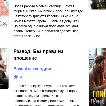
Новая работа в самой столице. Крутая
фирма. Шикарный офис и босс, при взгляде
на которого трясутся коленки. О чём ещё
может мечтать провинциальная девушка?
Но всего одна ошибка поломала все мои
планы. Теперь мне придётся сделать все,
чтобы босс никог…
Развод. Без права на
прощение
Роза Александрия
4
– Лена? – выдыхает муж. – Ты как здесь
оказалась?Я молча смотрю ему в лицо и
пытаюсь прийти в себя.Разве это
происходит на самом деле?!Виктор быстро
подбегает ко мне и пытается обнять, но я