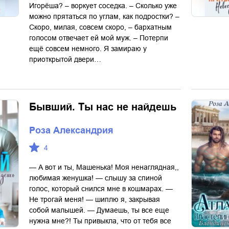
Игорёша? – воркует соседка. – Сколько уже
можно прятаться по углам, как подростки? –
Скоро, милая, совсем скоро, – бархатным
голосом отвечает ей мой муж. – Потерпи
ещё совсем немного. Я замираю у
приоткрытой двери…
Бывший. Ты нас не найдешь
Роза Александрия
4
— А вот и ты, Машенька! Моя ненаглядная,,
любимая женушка! — слышу за спиной
голос, который снился мне в кошмарах. —
Не трогай меня! — шиплю я, закрывая
собой малышей. — Думаешь, ты все еще
нужна мне?! Ты привыкла, что от тебя все