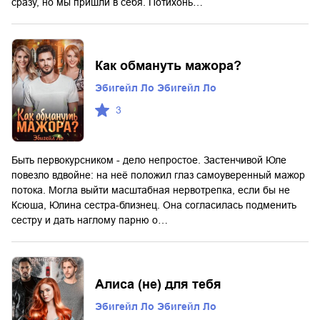
сразу, но мы пришли в себя. Потихонь…
Как обмануть мажора?
Эбигейл Ло Эбигейл Ло
3
Быть первокурсником - дело непростое. Застенчивой Юле
повезло вдвойне: на неё положил глаз самоуверенный мажор
потока. Могла выйти масштабная нервотрепка, если бы не
Ксюша, Юлина сестра-близнец. Она согласилась подменить
сестру и дать наглому парню о…
Алиса (не) для тебя
Эбигейл Ло Эбигейл Ло