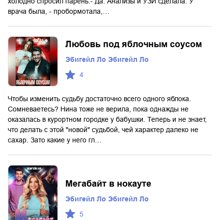
холодно спросил парень.- Да. Анализы и УЗИ сделала. У
врача была, - пробормотала,…
Любовь под яблочным соусом
Эбигейл Ло Эбигейл Ло
4
Чтобы изменить судьбу достаточно всего одного яблока.
Сомневаетесь? Нина тоже не верила, пока однажды не
оказалась в курортном городке у бабушки. Теперь и не знает,
что делать с этой "новой" судьбой, чей характер далеко не
сахар. Зато какие у него гл…
Мегабайт в нокауте
Эбигейл Ло Эбигейл Ло
5