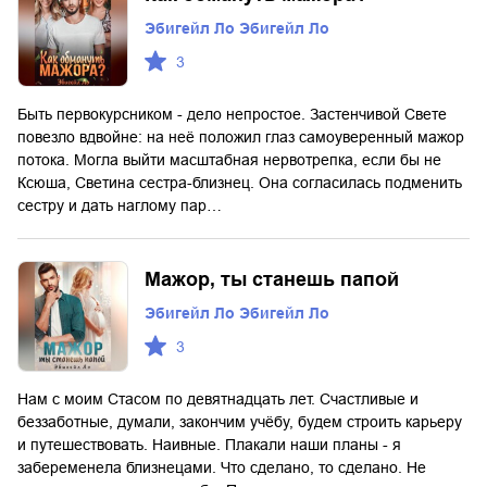
Эбигейл Ло Эбигейл Ло
3
Быть первокурсником - дело непростое. Застенчивой Свете
повезло вдвойне: на неё положил глаз самоуверенный мажор
потока. Могла выйти масштабная нервотрепка, если бы не
Ксюша, Светина сестра-близнец. Она согласилась подменить
сестру и дать наглому пар…
Мажор, ты станешь папой
Эбигейл Ло Эбигейл Ло
3
Нам с моим Стасом по девятнадцать лет. Счастливые и
беззаботные, думали, закончим учёбу, будем строить карьеру
и путешествовать. Наивные. Плакали наши планы - я
забеременела близнецами. Что сделано, то сделано. Не