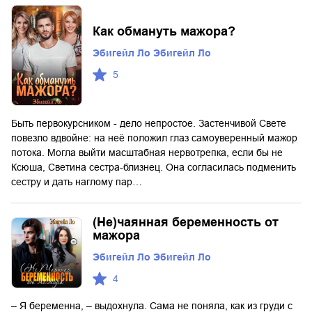
Как обмануть мажора?
Эбигейл Ло Эбигейл Ло
5
Быть первокурсником - дело непростое. Застенчивой Свете
повезло вдвойне: на неё положил глаз самоуверенный мажор
потока. Могла выйти масштабная нервотрепка, если бы не
Ксюша, Светина сестра-близнец. Она согласилась подменить
сестру и дать наглому пар…
(Не)чаянная беременность от
мажора
Эбигейл Ло Эбигейл Ло
4
– Я беременна, – выдохнула. Сама не поняла, как из груди с