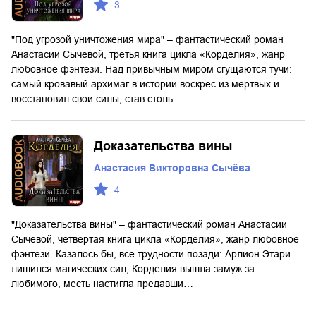
3
"Под угрозой уничтожения мира" – фантастический роман
Анастасии Сычёвой, третья книга цикла «Корделия», жанр
любовное фэнтези. Над привычным миром сгущаются тучи:
самый кровавый архимаг в истории воскрес из мертвых и
восстановил свои силы, став столь…
Доказательства вины
Анастасия Викторовна Сычёва
4
"Доказательства вины" – фантастический роман Анастасии
Сычёвой, четвертая книга цикла «Корделия», жанр любовное
фэнтези. Казалось бы, все трудности позади: Арлион Этари
лишился магических сил, Корделия вышла замуж за
любимого, месть настигла предавши…