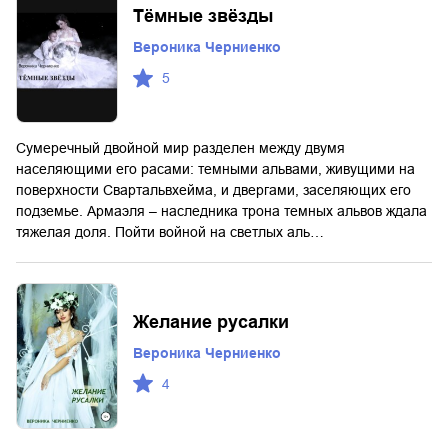
Тёмные звёзды
Вероника Черниенко
5
Сумеречный двойной мир разделен между двумя
населяющими его расами: темными альвами, живущими на
поверхности Свартальвхейма, и двергами, заселяющих его
подземье. Армаэля – наследника трона темных альвов ждала
тяжелая доля. Пойти войной на светлых аль…
Желание русалки
Вероника Черниенко
4